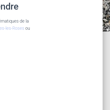
endre
lématiques de la
es-les-Roses
ou