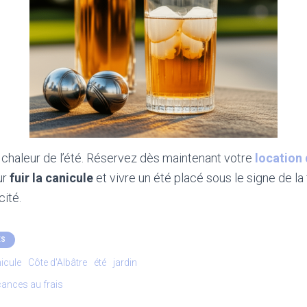
 chaleur de l’été. Réservez dès maintenant votre
location
ur
fuir la canicule
et vivre un été placé sous le signe de la 
cité.
ÉS
icule
Côte d'Albâtre
été
jardin
ances au frais