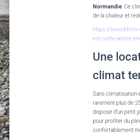
Normandie
. Ce cl
de la chaleur et redé
https://www.bfmtv.
est-cette-annee-en
Une loca
climat t
Sans climatisation 
rarement plus de 2
dispose d’un petit 
pour profiter du pl
confortablement mê