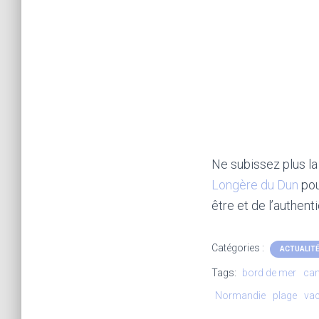
Ne subissez plus la
Longère du Dun
po
être et de l’authenti
Catégories :
ACTUALIT
Tags:
bord de mer
can
Normandie
plage
vac