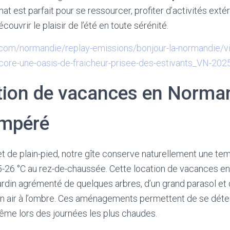
imat est parfait pour se ressourcer, profiter d’activités exté
couvrir le plaisir de l’été en toute sérénité.
com/normandie/replay-emissions/bonjour-la-normandie/vi
core-une-oasis-de-fraicheur-prisee-des-estivants_VN-20
tion de vacances en Norma
empéré
et de plain-pied, notre gîte conserve naturellement une te
5-26 °C au rez-de-chaussée. Cette location de vacances 
jardin agrémenté de quelques arbres, d’un grand parasol et
ein air à l’ombre. Ces aménagements permettent de se dét
me lors des journées les plus chaudes.