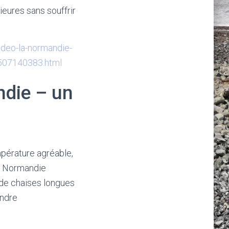
rieures sans souffrir
deo-la-normandie-
2507140383.html
ndie – un
mpérature agréable,
en Normandie
 de chaises longues
endre