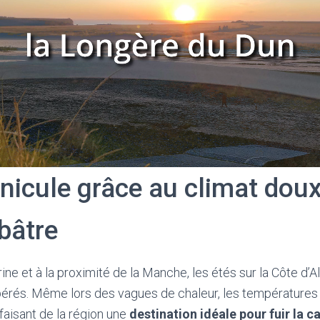
anicule grâce au climat doux
bâtre
ine et à la proximité de la Manche, les étés sur la Côte d’A
rés. Même lors des vagues de chaleur, les températures
faisant de la région une
destination idéale pour fuir la c