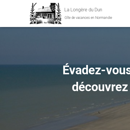
La Longère du Dun
Gîte de vacances en Normandie
Évadez-vous 
découvrez 