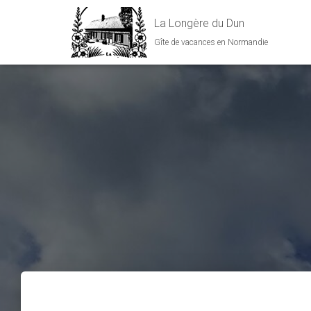
La Longère du Dun
Gîte de vacances en Normandie