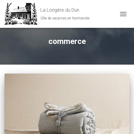
La Longère du Dun
Gîte de vacances en Normandie
DÉPLI
commerce