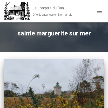
La Longère du Dun
Gîte de vacances en Normandie
DÉPLI
sainte marguerite sur mer