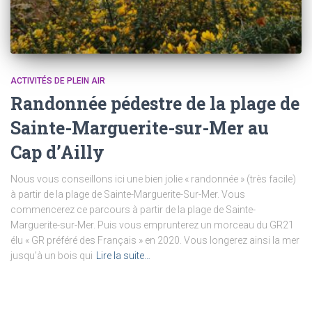
ACTIVITÉS DE PLEIN AIR
Randonnée pédestre de la plage de
Sainte-Marguerite-sur-Mer au
Cap d’Ailly
Nous vous conseillons ici une bien jolie « randonnée » (très facile)
à partir de la plage de Sainte-Marguerite-Sur-Mer. Vous
commencerez ce parcours à partir de la plage de Sainte-
Marguerite-sur-Mer. Puis vous emprunterez un morceau du GR21
élu « GR préféré des Français » en 2020. Vous longerez ainsi la mer
jusqu’à un bois qui
Lire la suite…