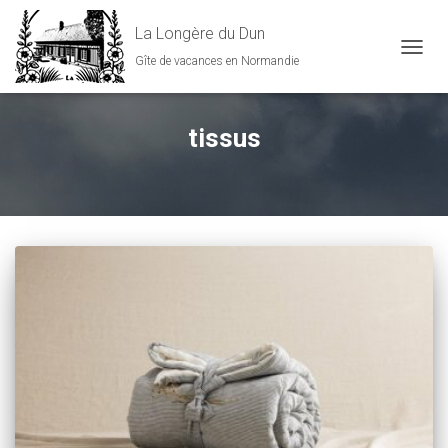
La Longère du Dun
Gîte de vacances en Normandie
DÉPLI
tissus